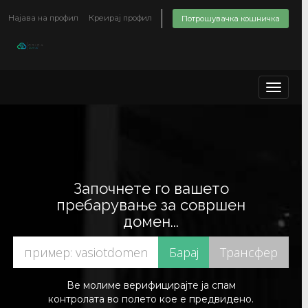
Најава на профил
Креирај профил
Потрошувачка кошничка
Toggle
navigat
Започнете го вашето
пребарување за совршен
домен...
Ве молиме верифицирајте ја спам
контролата во полето кое е предвидено.