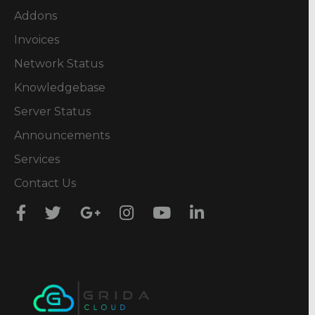
Addons
Invoices
Network Status
Knowledgebase
Server Status
Announcements
Services
Contact Us