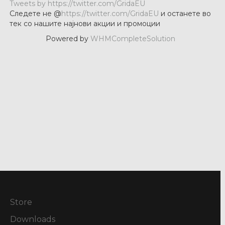
Tweets by https://twitter.com/GridaEU
Следете не @
https://twitter.com/GridaEU
и останете во
тек со нашите најнови акции и промоции
Powered by
WHMCompleteSolution
Store
Downloads