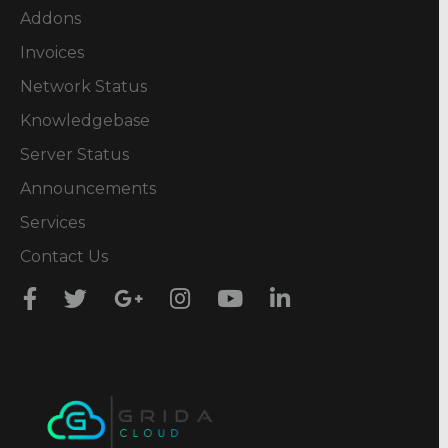
Addons
Invoices
Network Status
Knowledgebase
Server Status
Announcements
Services
Contact Us