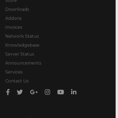
Store
Downloads
Addons
Invoices
Network Status
Knowledgebase
Server Status
Announcements
Services
Contact Us