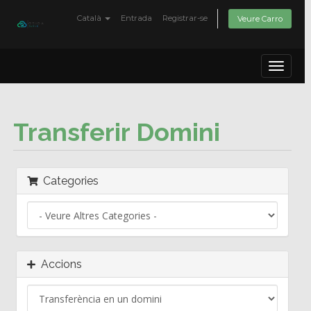
Català
Entrada
Registrar-se
Veure Carro
Toggle
navigat
Transferir Domini
Categories
Accions