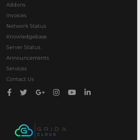
Addons
Invoices
Network Status
Knowledgebase
Server Status
Announcements
Services
Contact Us