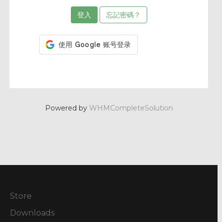
忘記密碼？
Powered by
WHMCompleteSolution
Store
Downloads