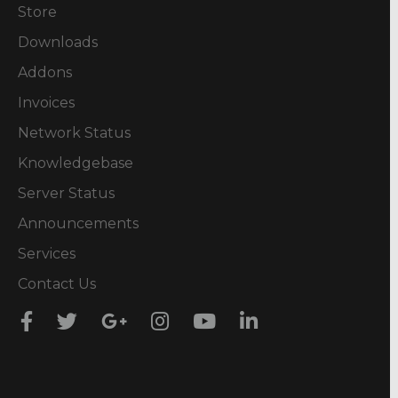
Store
Downloads
Addons
Invoices
Network Status
Knowledgebase
Server Status
Announcements
Services
Contact Us