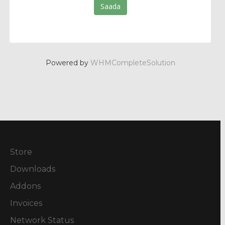
Saada
Powered by
WHMCompleteSolution
Store
Downloads
Addons
Invoices
Network Status