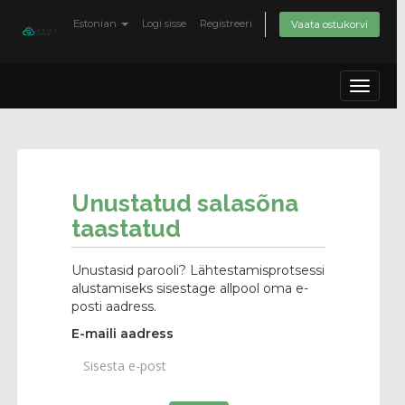
Estonian
Logi sisse
Registreeri
Vaata ostukorvi
Toggle
navigat
Unustatud salasõna
taastatud
Unustasid parooli? Lähtestamisprotsessi
alustamiseks sisestage allpool oma e-
posti aadress.
E-maili aadress