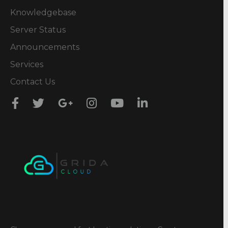
Knowledgebase
Server Status
Announcements
Services
Contact Us