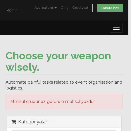
Azerbaijani
Giriş
Qeydiyyat
Səbətə bax
Toggle
navigat
Choose your weapon
wisely.
Automate painful tasks related to event organisation and
logistics.
Məhsul qrupunda görünən məhsul yoxdur
Kateqoriyalar