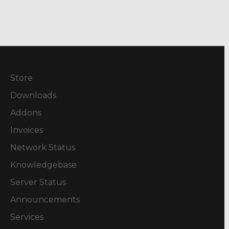
Store
Downloads
Addons
Invoices
Network Status
Knowledgebase
Server Status
Announcements
Services