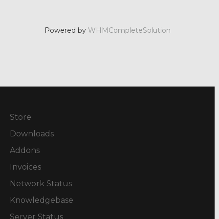
Powered by
WHMCompleteSolution
Store
Downloads
Addons
Invoices
Network Status
Knowledgebase
Server Status