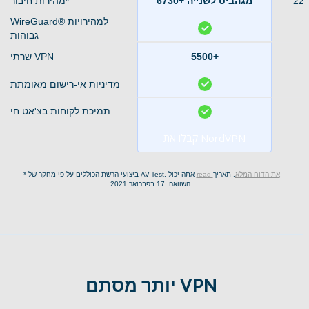
6730+ מגהביט לשנייה
מהירות חיבור*
WireGuard® למהירויות
גבוהות
5500+
שרתי VPN
מדיניות אי-רישום מאומתת
תמיכת לקוחות בצ'אט חי
קבלו את NordVPN
read את הדוח המלא
. תאריך
* ביצועי הרשת הכוללים על פי מחקר של AV-Test. אתה יכול
השוואה: 17 בפברואר 2021.
יותר מסתם VPN