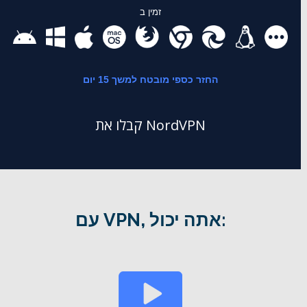
זמין ב
החזר כספי מובטח למשך 15 יום
קבלו את NordVPN
עם VPN, אתה יכול: