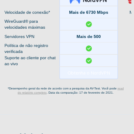
Velocidade de conexão*
Mais de 6730 Mbps
Ma
WireGuard® para
velocidades máximas
Servidores VPN
Mais de 500
Política de não registro
verificada
Suporte ao cliente por chat
ao vivo
Obtenha o NordVPN
*Desempenho geral da rede de acordo com a pesquisa da AV-Test. Você pode
read
do relatório completo
. Data da comparação: 17 de fevereiro de 2021.