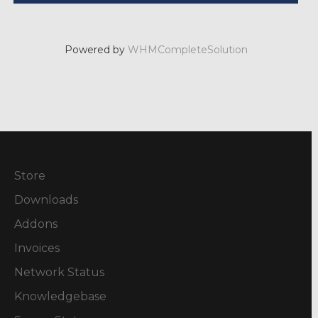
Powered by
WHMCompleteSolution
Store
Downloads
Addons
Invoices
Network Status
Knowledgebase