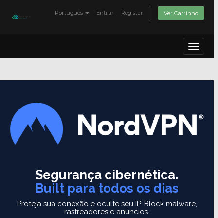
Português
Entrar
Registar
Ver Carrinho
Toggle
navigat
Segurança cibernética.
Built para todos os dias
Proteja sua conexão e oculte seu IP.
Block malware,
rastreadores e anúncios.