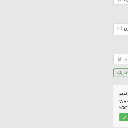
 گذرواژه
ندید
We w
want
بلی