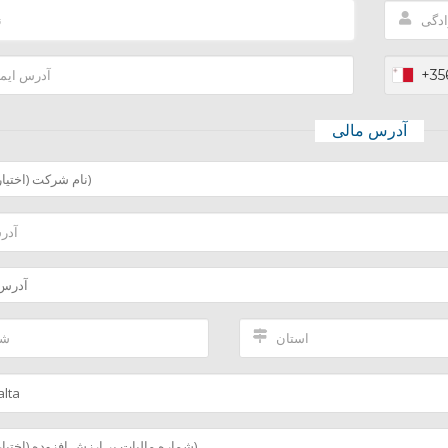
+35
آدرس مالی