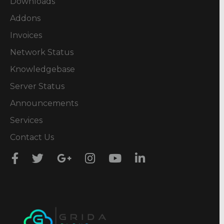
Downloads
Addons
Invoices
Network Status
Knowledgebase
Server Status
Announcements
Services
Contact Us