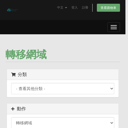
中文
登入
註冊
查看購物車
Toggle
navigat
轉移網域
分類
動作