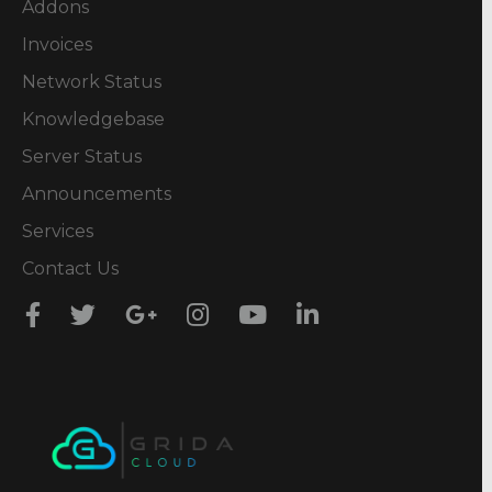
Addons
Invoices
Network Status
Knowledgebase
Server Status
Announcements
Services
Contact Us