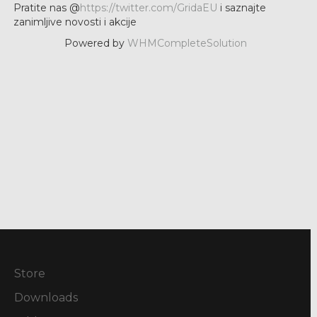
Pratite nas @
https://twitter.com/GridaEU
i saznajte
zanimljive novosti i akcije
Powered by
WHMCompleteSolution
Store
Downloads