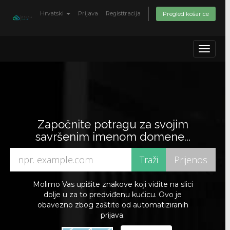
Hrvatski
Prijava
Registtracija
Pregled košarice
Toggle
navigat
Započnite potragu za svojim
savršenim imenom domene...
Molimo Vas upišite znakove koji vidite na slici
dolje u za to predviđenu kućicu. Ovo je
obavezno zbog zaštite od automatiziranih
prijava.