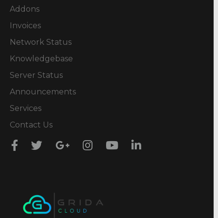
Addons
Invoices
Network Status
Knowledgebase
Server Status
Announcements
Services
Contact Us